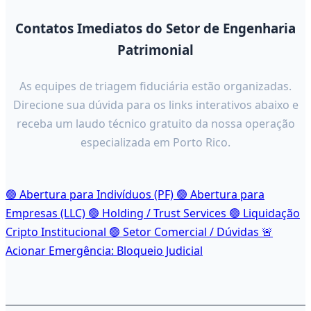
Contatos Imediatos do Setor de Engenharia
Patrimonial
As equipes de triagem fiduciária estão organizadas.
Direcione sua dúvida para os links interativos abaixo e
receba um laudo técnico gratuito da nossa operação
especializada em Porto Rico.
🟢 Abertura para Indivíduos (PF)
🟢 Abertura para
Empresas (LLC)
🟢 Holding / Trust Services
🟢 Liquidação
Cripto Institucional
🟢 Setor Comercial / Dúvidas
🚨
Acionar Emergência: Bloqueio Judicial