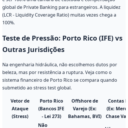
global de Private Banking para estrangeiros. A liquidez
(LCR - Liquidity Coverage Ratio) muitas vezes chega a
100%.
Teste de Pressão: Porto Rico (IFE) vs
Outras Jurisdições
Na engenharia hidráulica, não escolhemos dutos por
beleza, mas por resistência a ruptura. Veja como o
sistema financeiro de Porto Rico se compara quando
submetido ao stress test global.
Vetor de
Porto Rico
Offshore de
Contas 
Ataque
(Bancos IFE
Varejo (Ex:
(Ex: Merc
(Stress)
- Lei 273)
Bahamas, BVI)
Chase Var
Não