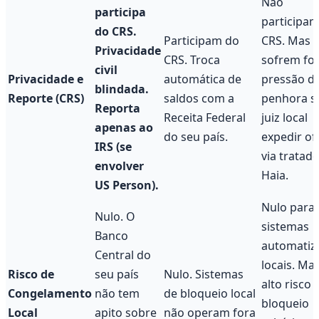
Não
participa
participa
do CRS.
Participam do
CRS. Mas
Privacidade
CRS. Troca
sofrem for
civil
Privacidade e
automática de
pressão d
blindada.
Reporte (CRS)
saldos com a
penhora s
Reporta
Receita Federal
juiz local
apenas ao
do seu país.
expedir ofí
IRS (se
via tratad
envolver
Haia.
US Person).
Nulo para
Nulo. O
sistemas
Banco
automatiz
Central do
locais. Ma
Risco de
seu país
Nulo. Sistemas
alto risco 
Congelamento
não tem
de bloqueio local
bloqueio
Local
apito sobre
não operam fora