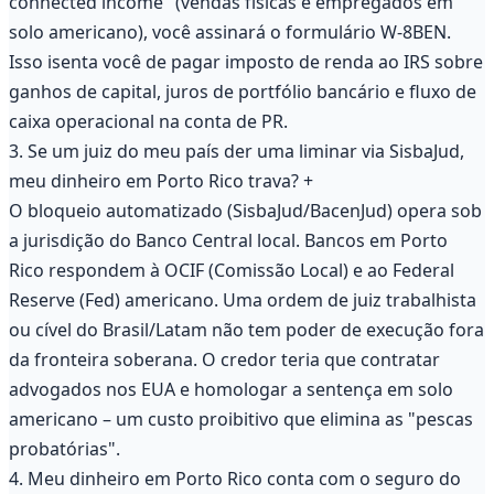
connected income" (vendas físicas e empregados em
solo americano), você assinará o formulário W-8BEN.
Isso isenta você de pagar imposto de renda ao IRS sobre
ganhos de capital, juros de portfólio bancário e fluxo de
caixa operacional na conta de PR.
3. Se um juiz do meu país der uma liminar via SisbaJud,
meu dinheiro em Porto Rico trava?
+
O bloqueio automatizado (SisbaJud/BacenJud) opera sob
a jurisdição do Banco Central local. Bancos em Porto
Rico respondem à OCIF (Comissão Local) e ao Federal
Reserve (Fed) americano. Uma ordem de juiz trabalhista
ou cível do Brasil/Latam não tem poder de execução fora
da fronteira soberana. O credor teria que contratar
advogados nos EUA e homologar a sentença em solo
americano – um custo proibitivo que elimina as "pescas
probatórias".
4. Meu dinheiro em Porto Rico conta com o seguro do