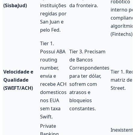
robótico
(SisbaJud)
instituições
da fronteira.
interno pe
regidas por
complianc
San Juan e
algorítmic
pelo Fed.
(Fintechs).
Tier 1.
Possui ABA
Tier 3. Precisam
routing
de Bancos
number,
Correspondentes
Velocidade e
Tier 1. Red
envia e
para ter dólar,
Qualidade
matriz de 
recebe ACH
sofrem com
(SWIFT/ACH)
Street.
domesticos
atrasos e
nos EUA
bloqueios
sem taxa
constantes.
Swift.
Private
Inexistent
Banking.