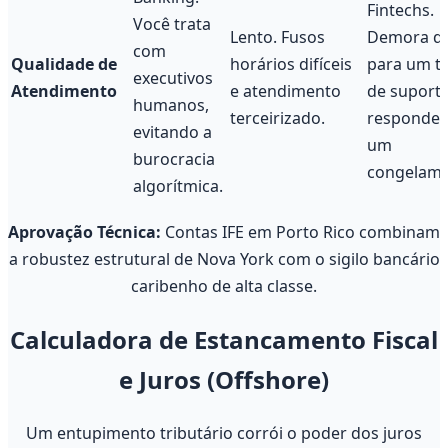
Fintechs.
Você trata
Lento. Fusos
Demora di
com
Qualidade de
horários difíceis
para um ti
executivos
Atendimento
e atendimento
de suport
humanos,
terceirizado.
responder
evitando a
um
burocracia
congelame
algorítmica.
Aprovação Técnica:
Contas IFE em Porto Rico combinam
a robustez estrutural de Nova York com o sigilo bancário
caribenho de alta classe.
Calculadora de Estancamento Fiscal
e Juros (Offshore)
Um entupimento tributário corrói o poder dos juros