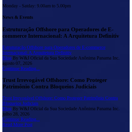
Monday - Satday: 9.00am to 5.00pm
News & Events
Estruturação Offshore para Operadores de E-
commerce Internacional: A Arquitetura Definitiv
Estruturação Offshore para Operadores de E-commerce
Internacional: A Arquitetura Definitiv
Blog
By W&J Oficial da Sua Sociedade Anônima Panama Inc.
agosto 07, 2026
Continue Reading...
Trust Irrevogável Offshore: Como Proteger
Patrimônio Contra Bloqueios Judiciais
Trust Irrevogável Offshore: Como Proteger Patrimônio Contra
Bloqueios Judiciais
Blog
By W&J Oficial da Sua Sociedade Anônima Panama Inc.
julho 28, 2026
Continue Reading...
Read More Post