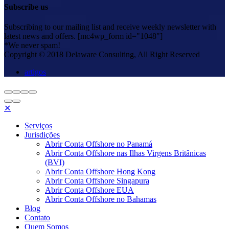
Subscribe us
Subscribing to our mailing list and receive weekly newsletter with
latest news and offers. [mc4wp_form id="1048"]
*We never spam!
Copyright © 2018 Delaware Consulting, All Right Reserved
artigos
✕
Serviços
Jurisdições
Abrir Conta Offshore no Panamá
Abrir Conta Offshore nas Ilhas Virgens Britânicas
(BVI)
Abrir Conta Offshore Hong Kong
Abrir Conta Offshore Singapura
Abrir Conta Offshore EUA
Abrir Conta Offshore no Bahamas
Blog
Contato
Quem Somos