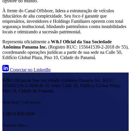
offshore
do mundo.
À frente do Canal Offshore, lidera a estruturação de veículos
fiduciários de alta complexidade. Seu foco é garantir que
empresários, investidores e Holdings Familiares operem com total
segurança institucional, blindando patrimônios contra instabilidades
locais e otimizando a sucessão patrimonial.
Representa oficialmente a
W&J Oficial da Sua Sociedade
Anônima Panama Inc.
(Registro RUC: 155641539-2-2018 dv 55),
coordenando operações jurídicas a partir de sua sede na Calle 50,
Edifício Global Plaza, Piso 10, Cidade do Panamá.
Conectar no LinkedIn
W&J Oficial da Sua Sociedade Anônima Panama Inc. RUC:
155641539-2-2018 dv 55 Sede: Calle 50, Edifício Global Plaza,
Piso 10, Cidade do Panamá.
Need Help? Call us now:
1 (857) 899-0009
Visit Our Office: