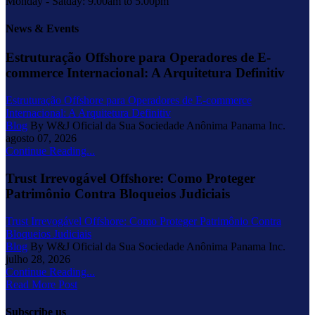
Monday - Satday: 9.00am to 5.00pm
News & Events
Estruturação Offshore para Operadores de E-
commerce Internacional: A Arquitetura Definitiv
Estruturação Offshore para Operadores de E-commerce
Internacional: A Arquitetura Definitiv
Blog
By W&J Oficial da Sua Sociedade Anônima Panama Inc.
agosto 07, 2026
Continue Reading...
Trust Irrevogável Offshore: Como Proteger
Patrimônio Contra Bloqueios Judiciais
Trust Irrevogável Offshore: Como Proteger Patrimônio Contra
Bloqueios Judiciais
Blog
By W&J Oficial da Sua Sociedade Anônima Panama Inc.
julho 28, 2026
Continue Reading...
Read More Post
Subscribe us