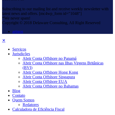
Subscribing to our mailing list and receive weekly newsletter with
latest news and offers. [mc4wp_form id="1048"]
*We never spam!
Copyright © 2018 Delaware Consulting, All Right Reserved
artigos
✕
Serviços
Jurisdições
Abrir Conta Offshore no Panamá
Abrir Conta Offshore nas Ilhas Virgens Britânicas
(BVI)
Abrir Conta Offshore Hong Kong
Abrir Conta Offshore Singapura
Abrir Conta Offshore EUA
Abrir Conta Offshore no Bahamas
Blog
Contato
Quem Somos
Redatores
Calculadora de Eficiência Fiscal