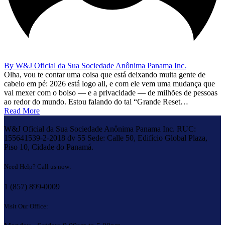
By W&J Oficial da Sua Sociedade Anônima Panama Inc.
Olha, vou te contar uma coisa que está deixando muita gente de
cabelo em pé: 2026 está logo ali, e com ele vem uma mudança que
vai mexer com o bolso — e a privacidade — de milhões de pessoas
ao redor do mundo. Estou falando do tal “Grande Reset…
Read More
W&J Oficial da Sua Sociedade Anônima Panama Inc. RUC:
155641539-2-2018 dv 55 Sede: Calle 50, Edifício Global Plaza,
Piso 10, Cidade do Panamá.
Need Help? Call us now:
1 (857) 899-0009
Visit Our Office: