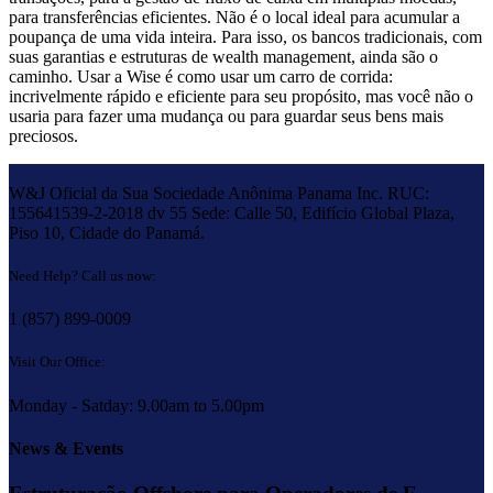
para transferências eficientes. Não é o local ideal para acumular a
poupança de uma vida inteira. Para isso, os bancos tradicionais, com
suas garantias e estruturas de wealth management, ainda são o
caminho. Usar a Wise é como usar um carro de corrida:
incrivelmente rápido e eficiente para seu propósito, mas você não o
usaria para fazer uma mudança ou para guardar seus bens mais
preciosos.
W&J Oficial da Sua Sociedade Anônima Panama Inc. RUC:
155641539-2-2018 dv 55 Sede: Calle 50, Edifício Global Plaza,
Piso 10, Cidade do Panamá.
Need Help? Call us now:
1 (857) 899-0009
Visit Our Office:
Monday - Satday: 9.00am to 5.00pm
News & Events