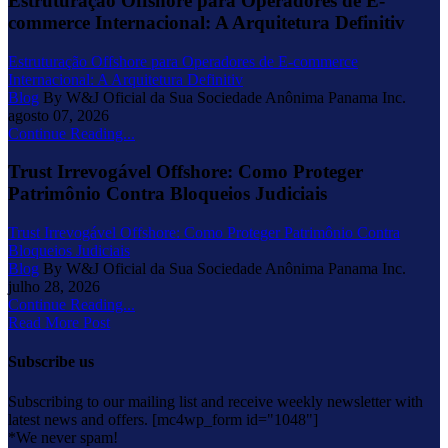
Estruturação Offshore para Operadores de E-
commerce Internacional: A Arquitetura Definitiv
Estruturação Offshore para Operadores de E-commerce
Internacional: A Arquitetura Definitiv
Blog
By W&J Oficial da Sua Sociedade Anônima Panama Inc.
agosto 07, 2026
Continue Reading...
Trust Irrevogável Offshore: Como Proteger
Patrimônio Contra Bloqueios Judiciais
Trust Irrevogável Offshore: Como Proteger Patrimônio Contra
Bloqueios Judiciais
Blog
By W&J Oficial da Sua Sociedade Anônima Panama Inc.
julho 28, 2026
Continue Reading...
Read More Post
Subscribe us
Subscribing to our mailing list and receive weekly newsletter with
latest news and offers. [mc4wp_form id="1048"]
*We never spam!