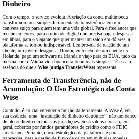
Dinheiro
Com o tempo, o serviço evoluiu. A criação da conta multimoeda
transformou uma simples ferramenta de transferência em um
canivete suíço para quem tem uma vida global. Para o freelancer que
recebe em euros, para o nômade digital que precisa pagar despesas
em libras, para o viajante que quer manter um saldo em dólares, a
plataforma se tornou indispensável. Lembro-me da reação de um
cliente, um jovem designer: “Doutor, eu recebo de um cliente na
Holanda, pago um software na Irlanda e viajo para os EUA, tudo da
mesma conta. Minha vida financeira ficou mais simples”. É essa a
essência do que a
Wise (antiga TransferWise)
representa.
Ferramenta de Transferência, não de
Acumulação: O Uso Estratégico da Conta
Wise
Contudo, é crucial entender a função da ferramenta. A Wise é, em
sua essência, uma “instituição de dinheiro eletrônico”, não um banco
de pleno direito em todas as jurisdições. Seus saldos não são, em
geral, cobertos por fundos garantidores de crédito como o FDIC
americano. Portanto, o uso estratégico da plataforma é para
transações, para a gestão de fluxo de caixa em múltiplas moedas,